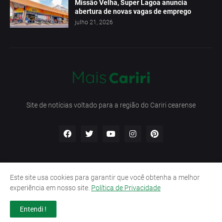
Missão Velha, Super Lagoa anuncia
abertura de novas vagas de emprego
julho 21, 2026
Site de notícias voltado para a região do Cariri cearense
Este site usa cookies para garantir que você obtenha a melhor
Início
Contato
Política de Privacidade
experiência em nosso site.
Política de Privacidade
Termos e Condições
Entendi !
Design by -
Pro Blogger Templates