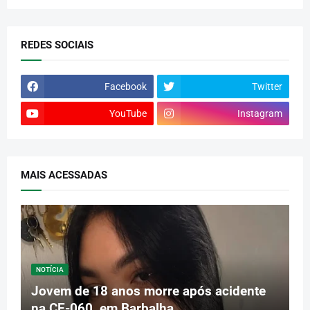
REDES SOCIAIS
Facebook
Twitter
YouTube
Instagram
MAIS ACESSADAS
NOTÍCIA
Jovem de 18 anos morre após acidente
na CE-060, em Barbalha