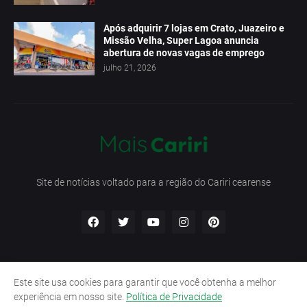
Após adquirir 7 lojas em Crato, Juazeiro e
Missão Velha, Super Lagoa anuncia
abertura de novas vagas de emprego
julho 21, 2026
Site de notícias voltado para a região do Cariri cearense
Este site usa cookies para garantir que você obtenha a melhor
Início
Contato
Política de Privacidade
experiência em nosso site.
Política de Privacidade
Termos e Condições