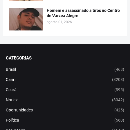
Homem é assassinado a tiros no Centro
de Várzea Alegre
agosto 01, 2026
CATEGORIAS
Brasil
(468)
Cariri
(3208)
Ceará
(395)
Notícia
(3042)
Oportunidades
(425)
Política
(560)