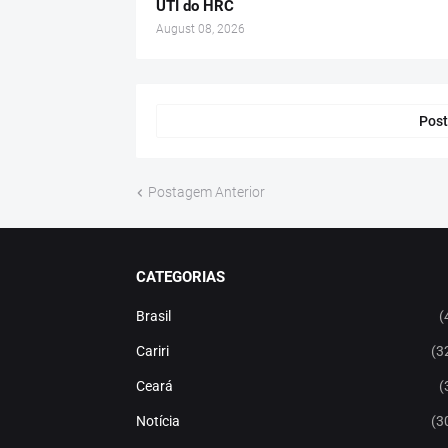
UTI do HRC
August 08, 2026
Post
Postagem Anterior
CATEGORIAS
Brasil
(
Cariri
(3
Ceará
(
Notícia
(3