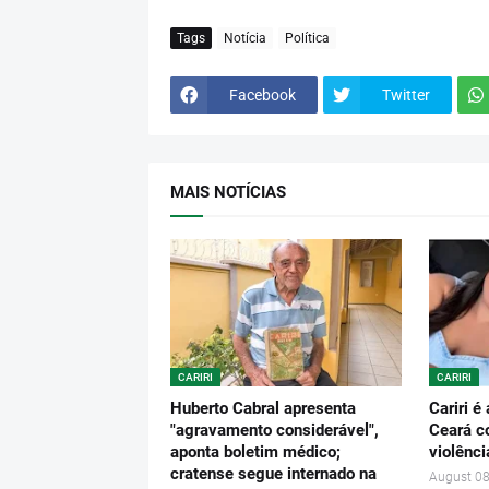
Tags
Notícia
Política
Facebook
Twitter
MAIS NOTÍCIAS
CARIRI
CARIRI
Huberto Cabral apresenta
Cariri é
"agravamento considerável",
Ceará c
aponta boletim médico;
violênci
cratense segue internado na
August 08