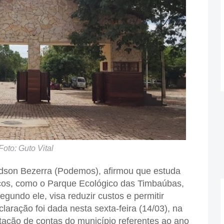
Foto: Guto Vital
lêdson Bezerra (Podemos), afirmou que estuda
icos, como o Parque Ecológico das Timbaúbas,
segundo ele, visa reduzir custos e permitir
laração foi dada nesta sexta-feira (14/03), na
ação de contas do município referentes ao ano