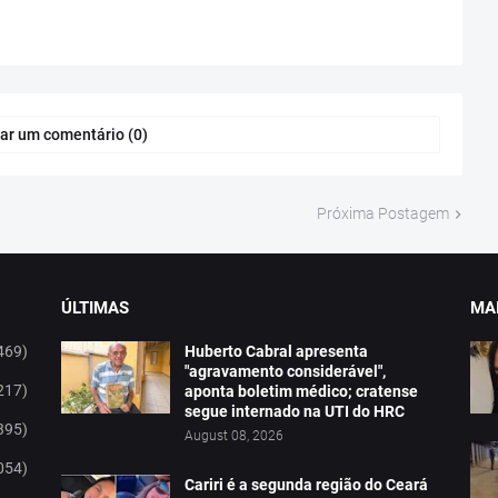
ar um comentário (0)
Próxima Postagem
ÚLTIMAS
MAI
469)
Huberto Cabral apresenta
"agravamento considerável",
217)
aponta boletim médico; cratense
segue internado na UTI do HRC
395)
August 08, 2026
054)
Cariri é a segunda região do Ceará