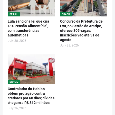
BRASIL
BRASIL
Lula sanciona lei que cria
Concurso da Prefeitura de
'PIX Pensão Alimentícia',
Exu, no Sertão do Araripe,
com transferências
oferece 305 vagas;
automáticas
inscrições vão até 31 de
agosto
July 30, 2026
July 28, 2026
BRASIL
Controlador do Habib’s
obtém proteção contra
credores por 60 dias; dívidas
chegam a R$ 312 milhões
July 26, 2026