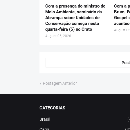
Com a presença do ministro do
Com a p
Meio Ambiente, seminário da
Brum, F
Abrampa sobre Unidades de
Gospel 
Conservação começa nesta
acontec
quarta-feira (5) no Crato
August 05
August 05, 2026
Post
Postagem Anterior
CATEGORIAS
Brasil
(
Cariri
(3