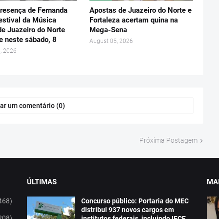
resença de Fernanda
Apostas de Juazeiro do Norte e
estival da Música
Fortaleza acertam quina na
de Juazeiro do Norte
Mega-Sena
e neste sábado, 8
August 05, 2026
, 2026
ar um comentário (0)
Próxima Postagem
ÚLTIMAS
MAI
468)
Concurso público: Portaria do MEC
distribui 937 novos cargos em
208)
institutos federais, incluindo IFCE