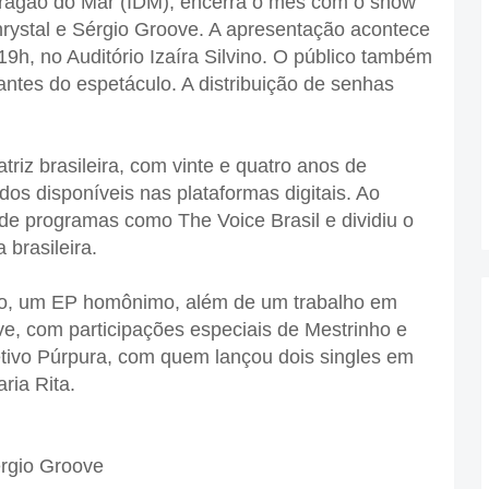
 Dragão do Mar (IDM), encerra o mês com o show
hrystal e Sérgio Groove. A apresentação acontece
 19h, no Auditório Izaíra Silvino. O público também
 antes do espetáculo. A distribuição de senhas
atriz brasileira, com vinte e quatro anos de
dos disponíveis nas plataformas digitais. Ao
u de programas como The Voice Brasil e dividiu o
brasileira.
vo, um EP homônimo, além de um trabalho em
ve, com participações especiais de Mestrinho e
tivo Púrpura, com quem lançou dois singles em
ia Rita.
érgio Groove