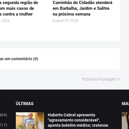
 a segunda região do
Caminhão do Cidadão atenderá
om mais casos de
em Barbalha, Jardim e Salitre
a contra a mulher
na próxima semana
, 2026
August 07, 2026
ar um comentário (0)
Próxima Postagem
ÚLTIMAS
MAI
469)
Huberto Cabral apresenta
"agravamento considerável",
217)
aponta boletim médico; cratense