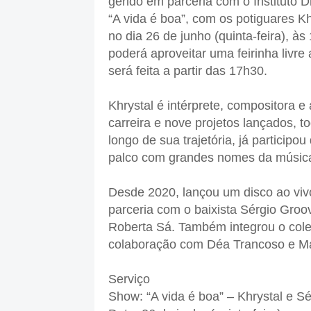
gerido em parceria com o Instituto
“A vida é boa”, com os potiguares K
no dia 26 de junho (quinta-feira), às
poderá aproveitar uma feirinha livre
será feita a partir das 17h30.
Khrystal é intérprete, compositora e 
carreira e nove projetos lançados, to
longo de sua trajetória, já participo
palco com grandes nomes da música 
Desde 2020, lançou um disco ao vi
parceria com o baixista Sérgio Groo
Roberta Sá. Também integrou o cole
colaboração com Déa Trancoso e Mar
Serviço
Show: “A vida é boa” – Khrystal e S