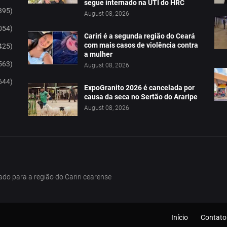
segue internado na UTI do HRC
395)
August 08, 2026
054)
Cariri é a segunda região do Ceará
com mais casos de violência contra
425)
a mulher
563)
August 08, 2026
644)
ExpoGranito 2026 é cancelada por
causa da seca no Sertão do Araripe
August 08, 2026
tado para a região do Cariri cearense
Início
Contato