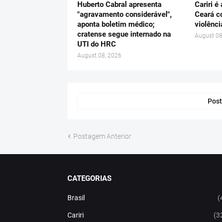
Huberto Cabral apresenta
Cariri é
"agravamento considerável",
Ceará c
aponta boletim médico;
violênci
cratense segue internado na
August 08
UTI do HRC
August 08, 2026
Post
Postagem Anterior
CATEGORIAS
Brasil
(
Cariri
(3