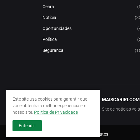
Ceará
(
Notícia
(3
Oportunidades
(
Política
(
Segurança
(1
Este site usa cookies para garantir que
MAISCARIRI.COM
você obtenha a melhor experiência em
Site de notícias vol
nosso site.
Política de Privacidade
Entendi !
Design by -
Pro Blogger Templates