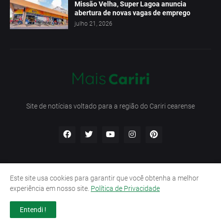
Missão Velha, Super Lagoa anuncia
abertura de novas vagas de emprego
julho 21, 2026
Site de notícias voltado para a região do Cariri cearense
Este site usa cookies para garantir que você obtenha a melhor
Início
Contato
Política de Privacidade
experiência em nosso site.
Política de Privacidade
Termos e Condições
Entendi !
Design by -
Pro Blogger Templates