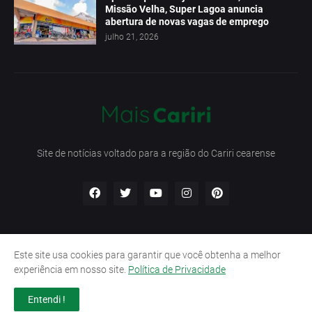
Missão Velha, Super Lagoa anuncia
abertura de novas vagas de emprego
julho 21, 2026
Site de notícias voltado para a região do Cariri cearense
Este site usa cookies para garantir que você obtenha a melhor
Início
Contato
Política de Privacidade
experiência em nosso site.
Política de Privacidade
Termos e Condições
Entendi !
Design by -
Pro Blogger Templates