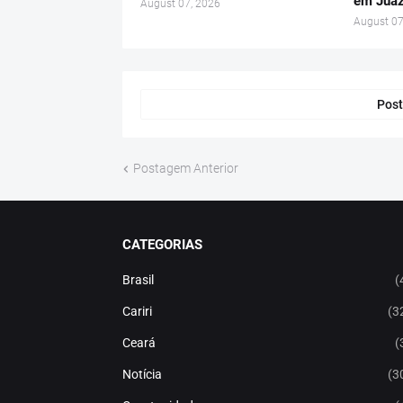
em Juaz
August 07, 2026
August 07
Post
Postagem Anterior
CATEGORIAS
Brasil
(
Cariri
(3
Ceará
(
Notícia
(3