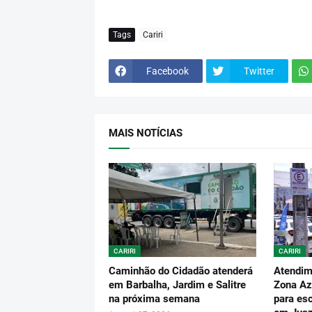
Tags
Cariri
Facebook
Twitter
MAIS NOTÍCIAS
CARIRI
CARIRI
Caminhão do Cidadão atenderá
Atendim
em Barbalha, Jardim e Salitre
Zona Az
na próxima semana
para es