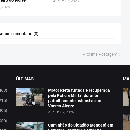
eiro do Norte
August 07, 2026
, 2026
ar um comentário (0)
Próxima Postagem
ÚLTIMAS
MAI
468)
Motocicleta furtada é recuperada
pela Polícia Militar durante
215)
patrulhamento ostensivo em
Várzea Alegre
395)
August 07, 2026
050)
Caminhão do Cidadão atenderá em