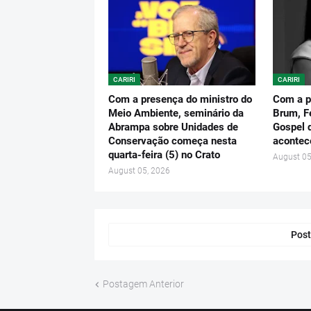
CARIRI
CARIRI
Com a presença do ministro do
Com a p
Meio Ambiente, seminário da
Brum, F
Abrampa sobre Unidades de
Gospel 
Conservação começa nesta
acontec
quarta-feira (5) no Crato
August 05
August 05, 2026
Post
Postagem Anterior