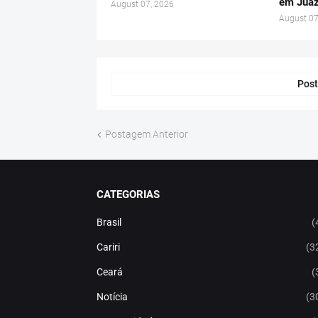
em Juaz
August 07, 2026
August 07
Post
Postagem Anterior
CATEGORIAS
Brasil
(
Cariri
(3
Ceará
(
Notícia
(3