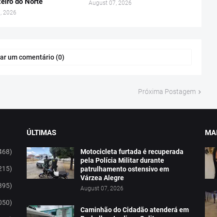
eiro do Norte
August 07, 2026
, 2026
ar um comentário (0)
Próxima Postagem
ÚLTIMAS
MAI
468)
Motocicleta furtada é recuperada
pela Polícia Militar durante
215)
patrulhamento ostensivo em
Várzea Alegre
395)
August 07, 2026
050)
Caminhão do Cidadão atenderá em