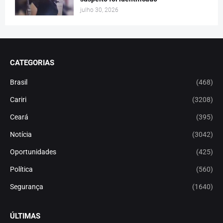
julho 30, 2026
CATEGORIAS
Brasil
(468)
Cariri
(3208)
Ceará
(395)
Notícia
(3042)
Oportunidades
(425)
Política
(560)
Segurança
(1640)
ÚLTIMAS