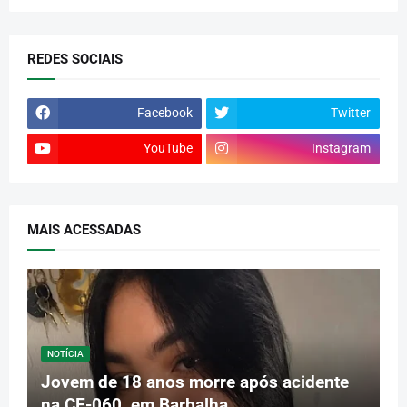
REDES SOCIAIS
Facebook
Twitter
YouTube
Instagram
MAIS ACESSADAS
NOTÍCIA
Jovem de 18 anos morre após acidente
na CE-060, em Barbalha