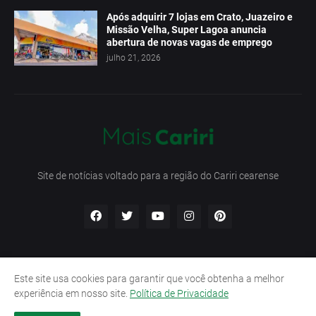
Após adquirir 7 lojas em Crato, Juazeiro e
Missão Velha, Super Lagoa anuncia
abertura de novas vagas de emprego
julho 21, 2026
Site de notícias voltado para a região do Cariri cearense
Este site usa cookies para garantir que você obtenha a melhor
Início
Contato
Política de Privacidade
experiência em nosso site.
Política de Privacidade
Termos e Condições