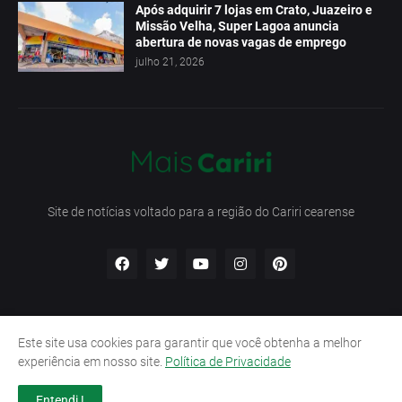
Após adquirir 7 lojas em Crato, Juazeiro e
Missão Velha, Super Lagoa anuncia
abertura de novas vagas de emprego
julho 21, 2026
Site de notícias voltado para a região do Cariri cearense
Este site usa cookies para garantir que você obtenha a melhor
Início
Contato
Política de Privacidade
experiência em nosso site.
Política de Privacidade
Termos e Condições
Entendi !