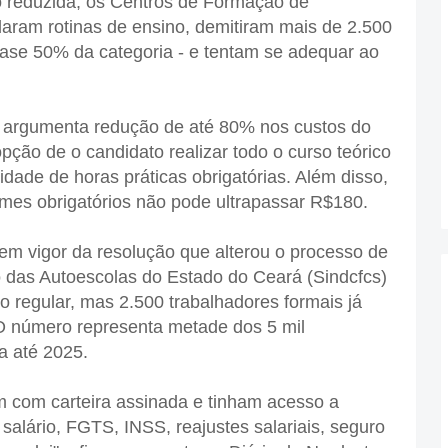
o reduzida, os Centros de Formação de
ram rotinas de ensino, demitiram mais de 2.500
uase 50% da categoria - e tentam se adequar ao
ue argumenta redução de até 80% nos custos do
pção de o candidato realizar todo o curso teórico
idade de horas práticas obrigatórias. Além disso,
xames obrigatórios não pode ultrapassar R$180.
em vigor da resolução que alterou o processo de
o das Autoescolas do Estado do Ceará (Sindcfcs)
 regular, mas 2.500 trabalhadores formais já
O número representa metade dos 5 mil
a até 2025.
m com carteira assinada e tinham acesso a
º salário, FGTS, INSS, reajustes salariais, seguro