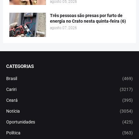
agosto 05, 2026
Três pessoas são presas por furto de
energia no Crato nesta quinta-feira (6)
agosto 07, 2026
CATEGORIAS
Brasil
(469)
Cariri
(3217)
Ceará
(395)
Notícia
(3054)
Oportunidades
(425)
Política
(563)