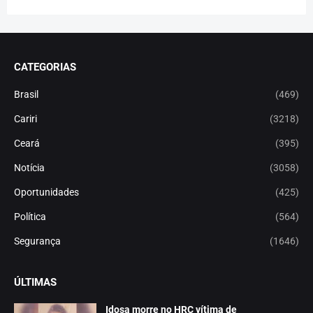
CATEGORIAS
Brasil
(469)
Cariri
(3218)
Ceará
(395)
Notícia
(3058)
Oportunidades
(425)
Política
(564)
Segurança
(1646)
ÚLTIMAS
Idosa morre no HRC vítima de