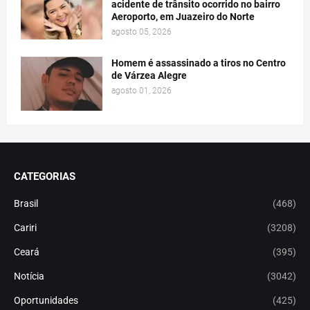
acidente de trânsito ocorrido no bairro
Aeroporto, em Juazeiro do Norte
agosto 05, 2026
Homem é assassinado a tiros no Centro
de Várzea Alegre
agosto 01, 2026
CATEGORIAS
Brasil
(468)
Cariri
(3208)
Ceará
(395)
Notícia
(3042)
Oportunidades
(425)