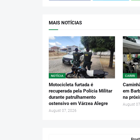
MAIS NOTÍCIAS
NOTÍCIA
CARIRI
Motocicleta furtada é
Caminhã
recuperada pela Polícia Militar
em Barba
durante patrulhamento
na próx
ostensivo em Várzea Alegre
August 07
August 07, 2026
Post