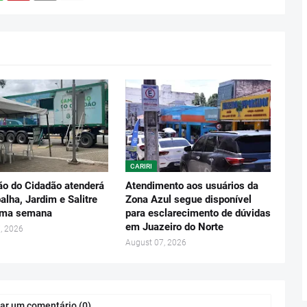
CARIRI
o do Cidadão atenderá
Atendimento aos usuários da
lha, Jardim e Salitre
Zona Azul segue disponível
ima semana
para esclarecimento de dúvidas
em Juazeiro do Norte
, 2026
August 07, 2026
ar um comentário (0)