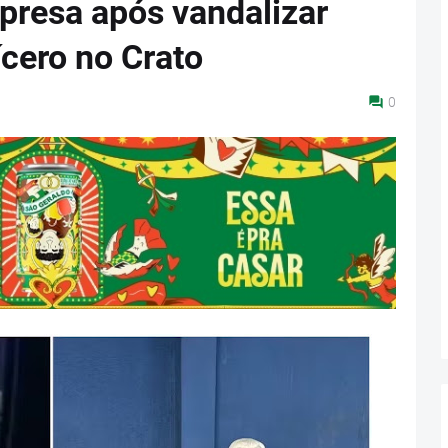
 presa após vandalizar
ícero no Crato
0