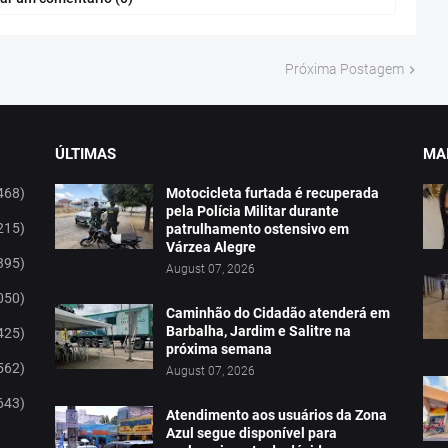
Próxima Postagem
ÚLTIMAS
MAI
468)
Motocicleta furtada é recuperada
pela Polícia Militar durante
215)
patrulhamento ostensivo em
Várzea Alegre
395)
August 07, 2026
050)
Caminhão do Cidadão atenderá em
Barbalha, Jardim e Salitre na
425)
próxima semana
562)
August 07, 2026
643)
Atendimento aos usuários da Zona
Azul segue disponível para