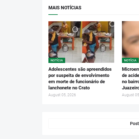
MAIS NOTÍCIAS
NOTÍCIA
NOTÍCIA
Adolescentes são apreendidos
Microem
por suspeita de envolvimento
de acide
em morte de funcionário de
no bairr
lanchonete no Crato
Juazeir
August 05, 2026
August 05
Post