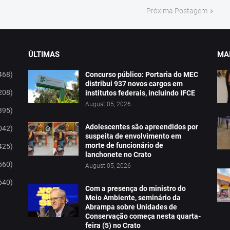
Próxima Postagem
ÚLTIMAS
MAI
468)
Concurso público: Portaria do MEC
distribui 937 novos cargos em
208)
institutos federais, incluindo IFCE
August 05, 2026
395)
Adolescentes são apreendidos por
042)
suspeita de envolvimento em
morte de funcionário de
425)
lanchonete no Crato
560)
August 05, 2026
640)
Com a presença do ministro do
Meio Ambiente, seminário da
Abrampa sobre Unidades de
Conservação começa nesta quarta-
feira (5) no Crato