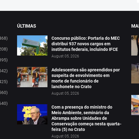
ÚLTIMAS
MAI
468)
Concurso público: Portaria do MEC
distribui 937 novos cargos em
208)
institutos federais, incluindo IFCE
August 05, 2026
395)
Adolescentes são apreendidos por
042)
suspeita de envolvimento em
morte de funcionário de
425)
lanchonete no Crato
560)
August 05, 2026
640)
Com a presença do ministro do
Meio Ambiente, seminário da
Abrampa sobre Unidades de
Conservação começa nesta quarta-
feira (5) no Crato
August 05, 2026