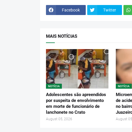
Facebook
Twitter
MAIS NOTÍCIAS
NOTÍCIA
NOTÍCIA
Adolescentes são apreendidos
Microem
por suspeita de envolvimento
de acide
em morte de funcionário de
no bairr
lanchonete no Crato
Juazeir
August 05, 2026
August 05