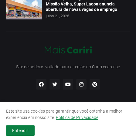
Missão Velha, Super Lagoa anuncia
abertura de novas vagas de emprego
julho 21, 2026
Site de notícias voltado para a região do Cariri cearense
Este site usa cookies para garantir que você obtenha a melhor
Início
Contato
Política de Privacidade
experiência em nosso site.
Política de Privacidade
Termos e Condições
Entendi !
Design by -
Pro Blogger Templates