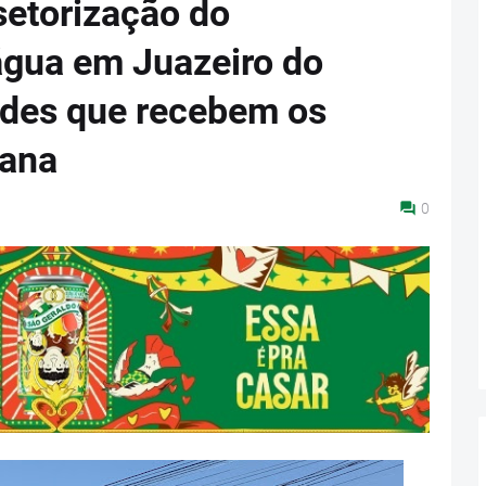
setorização do
água em Juazeiro do
dades que recebem os
mana
0