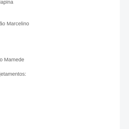
iapina
oão Marcelino
São Mamede
njetamentos: