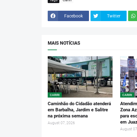
Facebook
Twitter
MAIS NOTÍCIAS
CARIRI
CARIRI
Caminhão do Cidadão atenderá
Atendim
em Barbalha, Jardim e Salitre
Zona Az
na próxima semana
para es
em Juaz
August 07, 2026
August 07