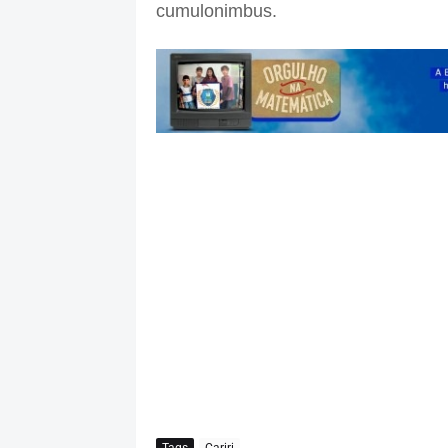
cumulonimbus.
Tags
Cariri