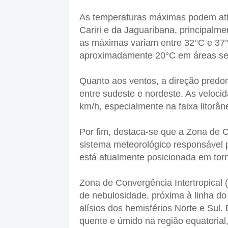
As temperaturas máximas podem ati
Cariri e da Jaguaribana, principalm
as máximas variam entre 32°C e 37
aproximadamente 20°C em áreas se
Quanto aos ventos, a direção predo
entre sudeste e nordeste. As veloc
km/h, especialmente na faixa litorân
Por fim, destaca-se que a Zona de Co
sistema meteorológico responsável p
está atualmente posicionada em tor
Zona de Convergência Intertropical 
de nebulosidade, próxima à linha d
alísios dos hemisférios Norte e Sul.
quente e úmido na região equatorial