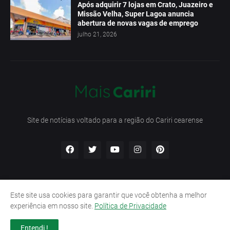
Após adquirir 7 lojas em Crato, Juazeiro e
Missão Velha, Super Lagoa anuncia
abertura de novas vagas de emprego
julho 21, 2026
Site de notícias voltado para a região do Cariri cearense
Este site usa cookies para garantir que você obtenha a melhor
Início
Contato
Política de Privacidade
experiência em nosso site.
Política de Privacidade
Termos e Condições
Entendi !
Design by -
Pro Blogger Templates