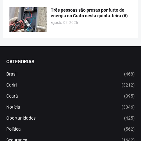
Três pessoas são presas por furto de
energia no Crato nesta quinta-feira (6)
agosto 07, 2026
CATEGORIAS
Brasil
(468)
Cariri
(3212)
Ceará
(395)
Notícia
(3046)
Oportunidades
(425)
Política
(562)
Segurança
(1642)