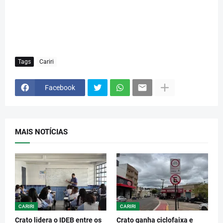
Tags
Cariri
Facebook
MAIS NOTÍCIAS
CARIRI
CARIRI
Crato lidera o IDEB entre os
Crato ganha ciclofaixa e