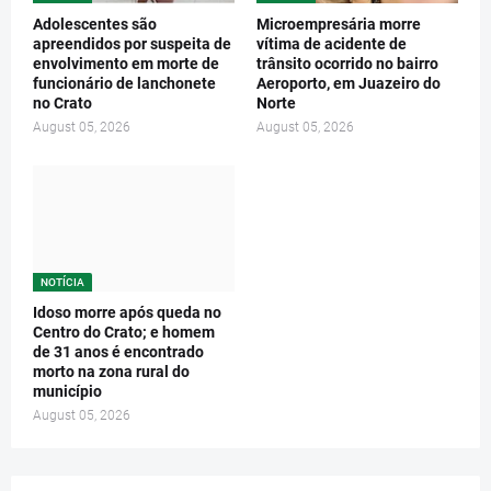
Adolescentes são
Microempresária morre
apreendidos por suspeita de
vítima de acidente de
envolvimento em morte de
trânsito ocorrido no bairro
funcionário de lanchonete
Aeroporto, em Juazeiro do
no Crato
Norte
August 05, 2026
August 05, 2026
NOTÍCIA
Idoso morre após queda no
Centro do Crato; e homem
de 31 anos é encontrado
morto na zona rural do
município
August 05, 2026