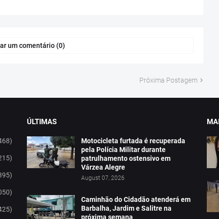
ar um comentário (0)
Próxima Postagem
ÚLTIMAS
MAI
468)
Motocicleta furtada é recuperada
pela Polícia Militar durante
215)
patrulhamento ostensivo em
Várzea Alegre
395)
August 07, 2026
050)
Caminhão do Cidadão atenderá em
Barbalha, Jardim e Salitre na
425)
próxima semana