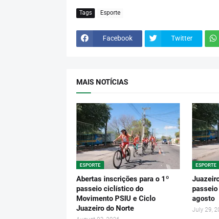
Tags
Esporte
Facebook
Twitter
MAIS NOTÍCIAS
ESPORTE
ESPORTE
Abertas inscrições para o 1º
Juazeiro
passeio ciclístico do
passeio 
Movimento PSIU e Ciclo
agosto
Juazeiro do Norte
July 29, 