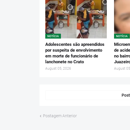
NOTÍCIA
NOTÍCIA
Adolescentes são apreendidos
Microem
por suspeita de envolvimento
de acide
em morte de funcionário de
no bairr
lanchonete no Crato
Juazeir
August 05, 2026
August 05
Post
Postagem Anterior