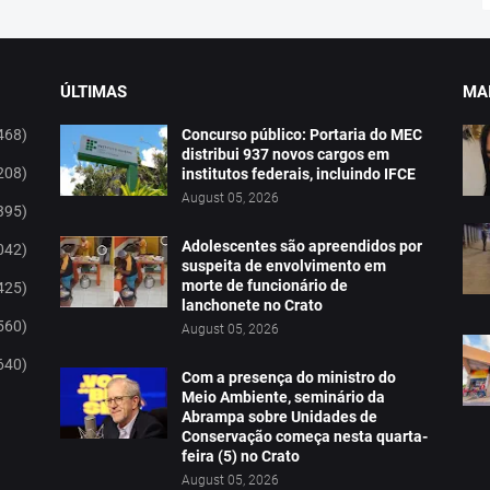
ÚLTIMAS
MAI
468)
Concurso público: Portaria do MEC
distribui 937 novos cargos em
208)
institutos federais, incluindo IFCE
August 05, 2026
395)
Adolescentes são apreendidos por
042)
suspeita de envolvimento em
morte de funcionário de
425)
lanchonete no Crato
560)
August 05, 2026
640)
Com a presença do ministro do
Meio Ambiente, seminário da
Abrampa sobre Unidades de
Conservação começa nesta quarta-
feira (5) no Crato
August 05, 2026