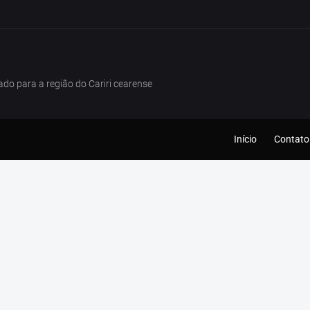
tado para a região do Cariri cearense
Início
Contato