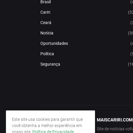
Brasil
(
Cariri
(3
Ceará
(
Notícia
(3
Oportunidades
(
Política
(
Segurança
(1
Este site usa cookies para garantir que
MAISCARIRI.COM
você obtenha a melhor experiência em
Site de notícias vol
nosso site.
Política de Privacidade