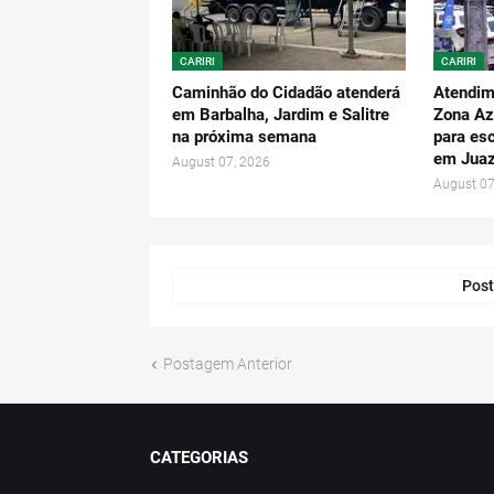
CARIRI
CARIRI
Caminhão do Cidadão atenderá
Atendim
em Barbalha, Jardim e Salitre
Zona Az
na próxima semana
para es
em Juaz
August 07, 2026
August 07
Post
Postagem Anterior
CATEGORIAS